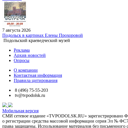
7 августа 2026
Подольск в картинах Елены Прохоровой
Подольский краеведческий музей
Реклама
Архив новостей
Опросы
О компании
Контактная информация
Правила цитирования
8 (496) 75-55-203
tv@tvpodolsk.ru
Мобильная версия
СМИ сетевое издание «TVPODOLSK.RU» зарегистрировано Феде
о регистрации средства массовой информации серия Эл № ФС77-6
права защищены. Использование материалов без письменного с