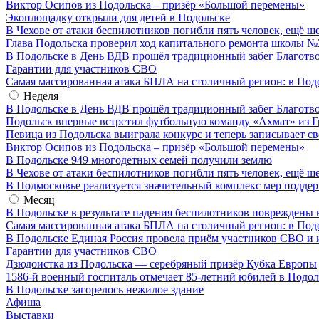
Виктор Осипов из Подольска – призёр «Большой перемены»
Экоплощадку открыли для детей в Подольске
В Чехове от атаки беспилотников погибли пять человек, ещё ш
Глава Подольска проверил ход капитального ремонта школы №
В Подольске в День ВДВ прошёл традиционный забег Благотв
Гарантии для участников СВО
Самая массированная атака БПЛА на столичный регион: в Под
Неделя
В Подольске в День ВДВ прошёл традиционный забег Благотв
Подольск впервые встретил футбольную команду «Ахмат» из Г
Певица из Подольска выиграла конкурс и теперь записывает с
Виктор Осипов из Подольска – призёр «Большой перемены»
В Подольске 949 многодетных семей получили землю
В Чехове от атаки беспилотников погибли пять человек, ещё ш
В Подмосковье реализуется значительный комплекс мер подд
Месяц
В Подольске в результате падения беспилотников повреждены 
Самая массированная атака БПЛА на столичный регион: в Под
В Подольске Единая Россия провела приём участников СВО и 
Гарантии для участников СВО
Дзюдоистка из Подольска — серебряный призёр Кубка Европы
1586-й военный госпиталь отмечает 85-летний юбилей в Подол
В Подольске загорелось нежилое здание
Афиша
Выставки