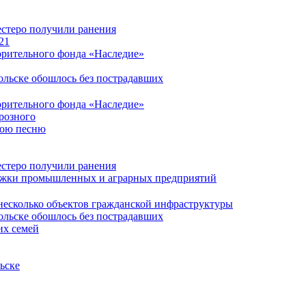
естеро получили ранения
21
орительного фонда «Наследие»
ольске обошлось без пострадавших
орительного фонда «Наследие»
розного
вою песню
естеро получили ранения
ержки промышленных и аграрных предприятий
несколько объектов гражданской инфраструктуры
ольске обошлось без пострадавших
их семей
ьске