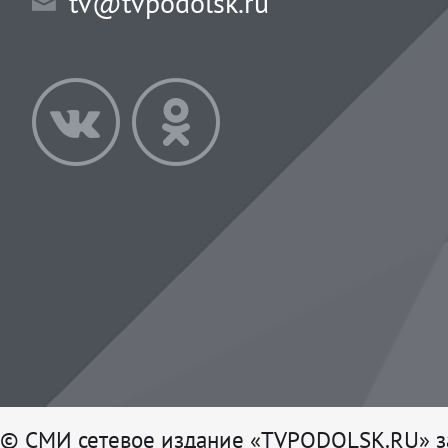
tv@tvpodolsk.ru
© СМИ сетевое издание «TVPODOLSK.RU» з