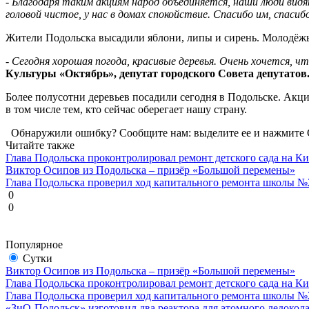
-
Благодаря таким акциям народ объединяется, наши люди видя
головой чистое, у нас в домах спокойствие. Спасибо им, спаси
Жители Подольска высадили яблони, липы и сирень. Молодёжь 
-
Сегодня хорошая погода, красивые деревья. Очень хочется, ч
Культуры «Октябрь», депутат городского Совета депутатов
Более полусотни деревьев посадили сегодня в Подольске. Акци
в том числе тем, кто сейчас оберегает нашу страну.
Обнаружили ошибку? Сообщите нам: выделите ее и нажмите C
Читайте также
Глава Подольска проконтролировал ремонт детского сада на К
Виктор Осипов из Подольска – призёр «Большой перемены»
Глава Подольска проверил ход капитального ремонта школы №
0
0
Популярное
Сутки
Виктор Осипов из Подольска – призёр «Большой перемены»
Глава Подольска проконтролировал ремонт детского сада на К
Глава Подольска проверил ход капитального ремонта школы №
«ЗиО-Подольск» изготовил два реактора для атомного ледокол