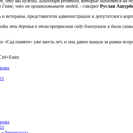
т, что мы нужны. Благодаря ребятам, которые находятся на пе
бо Главе, что он организовывает людей
, - говорит
Руслан Ашурбе
и ветераны, представители администрации и депутатского корпу
тобы эти деревья в этом прекрасном саду благоухали и были сам
.
и «Сад памяти» уже шесть лет, и она давно вышла за рамки все
trl+Enter
ирова
21
ирова
21
а «Ленинград»