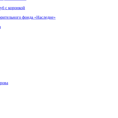
уб с коронкой
орительного фонда «Наследие»
а
ирова