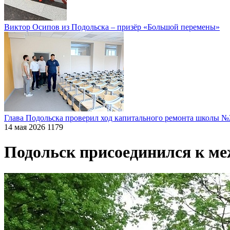
Виктор Осипов из Подольска – призёр «Большой перемены»
Глава Подольска проверил ход капитального ремонта школы №
14 мая 2026
1179
Подольск присоединился к м