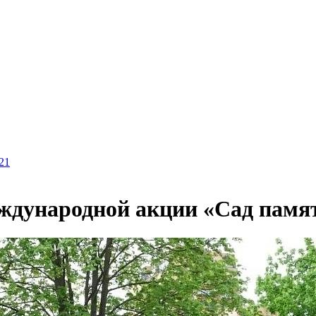
21
еждународной акции «Сад памя