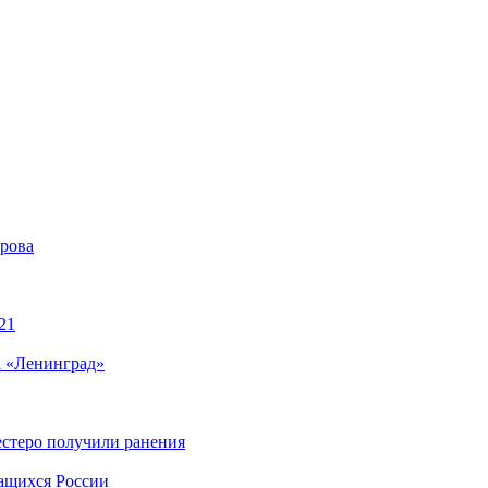
ирова
21
а «Ленинград»
естеро получили ранения
чащихся России