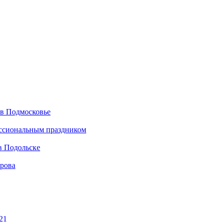
 в Подмосковье
ессиональным праздником
в Подольске
ирова
21