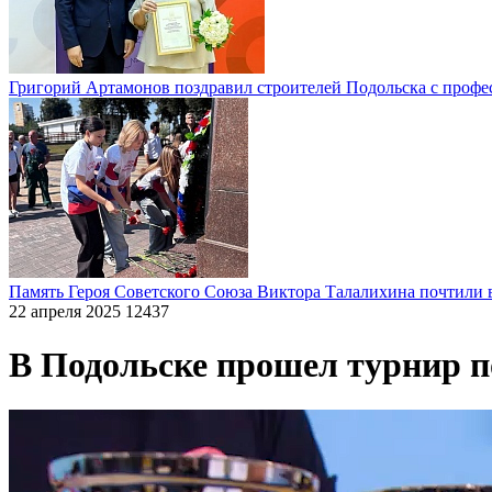
Григорий Артамонов поздравил строителей Подольска с проф
Память Героя Советского Союза Виктора Талалихина почтили 
22 апреля 2025
12437
В Подольске прошел турнир п