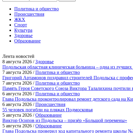
Политика и общество
Происшествия
ЖКХ
Спорт
Культура
Здоровье
Образование
Лента новостей
8 августа 2026 /
Здоровье
Подольская областная клиническая больница – одна из лучших
7 августа 2026 /
Политика и общество
Григорий Артамонов поздравил строителей Подольска с проф
7 августа 2026 /
Политика и общество
Память Героя Советского Союза Виктора Талалихина почтили 
6 августа 2026 /
Политика и общество
Глава Подольска проконтролировал ремонт детского сада на К
6 августа 2026 /
Происшествия
55 человек погибли на пляжах Подмосковья
5 августа 2026 /
Образование
Виктор Осипов из Подольска – призёр «Большой перемены»
5 августа 2026 /
Образование
Глава Подольска проверил ход капитального ремонта школы №