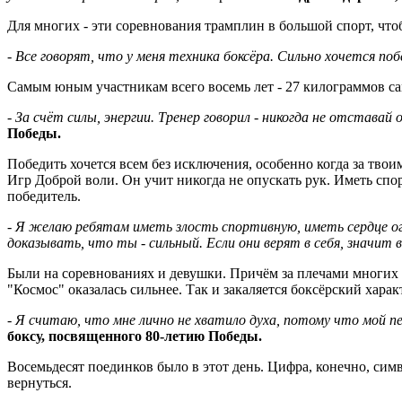
Для многих - эти соревнования трамплин в большой спорт, что
- Все говорят, что у меня техника боксёра. Сильно хочется по
Самым юным участникам всего восемь лет - 27 килограммов сам
- За счёт силы, энергии. Тренер говорил - никогда не отстава
Победы.
Победить хочется всем без исключения, особенно когда за тв
Игр Доброй воли. Он учит никогда не опускать рук. Иметь спор
победитель.
- Я желаю ребятам иметь злость спортивную, иметь сердце огр
доказывать, что ты - сильный. Если они верят в себя, значит в
Были на соревнованиях и девушки. Причём за плечами многих
"Космос" оказалась сильнее. Так и закаляется боксёрский харак
- Я считаю, что мне лично не хватило духа, потому что мой п
боксу, посвященного 80-летию Победы.
Восемьдесят поединков было в этот день. Цифра, конечно, симв
вернуться.