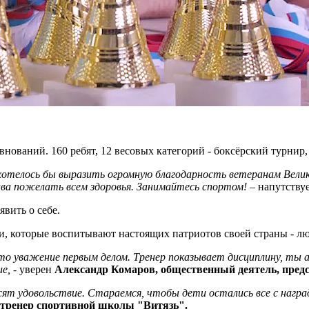
нований. 160 ребят, 12 весовых категорий - боксёрский турнир
хотелось бы выразить огромную благодарность ветеранам Велик
ива пожелать всем здоровья. Занимайтесь спортом!
– напутству
вить о себе.
 которые воспитывают настоящих патриотов своей страны - люб
Это уважение первым делом. Тренер показывает дисциплину, ты
е,
- уверен
Александр Комаров, общественный деятель, предс
сят удовольствие. Стараемся, чтобы дети остались все с награ
 тренер спортивной школы "Витязь".