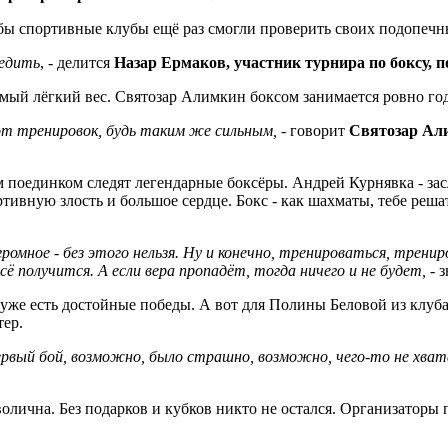
бы спортивные клубы ещё раз смогли проверить своих подопечных
бедить
, - делится
Назар Ермаков, участник турнира по боксу, 
ый лёгкий вес. Святозар Алимкин боксом занимается ровно год.
й от тренировок, будь таким же сильным,
- говорит
Святозар Али
оим поединком следят легендарные боксёры. Андрей Курнявка - 
тивную злость и большое сердце. Бокс - как шахматы, тебе реша
омное - без этого нельзя. Ну и конечно, тренироваться, трени
сё получится. А если вера пропадёт, тогда ничего и не будет,
- 
 уже есть достойные победы. А вот для Полины Беловой из клу
тер.
ервый бой, возможно, было страшно, возможно, чего-то не хвата
олична. Без подарков и кубков никто не остался. Организаторы п