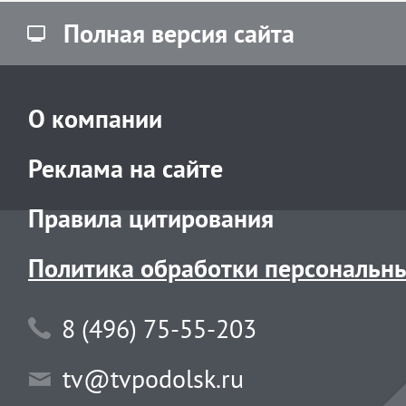
5 АВГУСТА 2026
266
Глава Подольска
проверил ход
капитального рем
школы №21