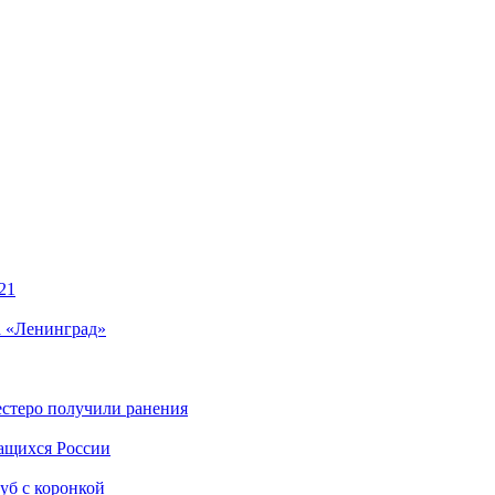
21
а «Ленинград»
естеро получили ранения
чащихся России
уб с коронкой