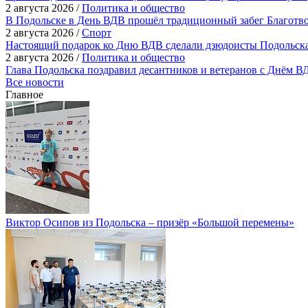
2 августа 2026 /
Политика и общество
В Подольске в День ВДВ прошёл традиционный забег Благотв
2 августа 2026 /
Спорт
Настоящий подарок ко Дню ВДВ сделали дзюдоисты Подольск
2 августа 2026 /
Политика и общество
Глава Подольска поздравил десантников и ветеранов с Днём В
Все новости
Главное
Виктор Осипов из Подольска – призёр «Большой перемены»