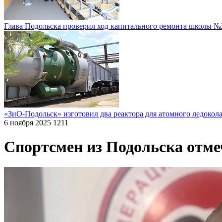
Глава Подольска проверил ход капитального ремонта школы №
«ЗиО-Подольск» изготовил два реактора для атомного ледокол
6 ноября 2025
1211
Спортсмен из Подольска отме