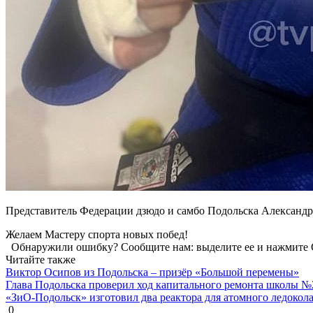
Представитель Федерации дзюдо и самбо Подольска Александр
Желаем Мастеру спорта новых побед!
Обнаружили ошибку? Сообщите нам: выделите ее и нажмите C
Читайте также
Виктор Осипов из Подольска – призёр «Большой перемены»
Глава Подольска проверил ход капитального ремонта школы №
«ЗиО-Подольск» изготовил два реактора для атомного ледокол
0