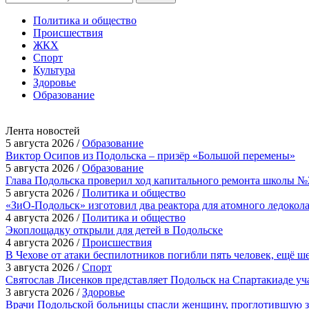
Политика и общество
Происшествия
ЖКХ
Спорт
Культура
Здоровье
Образование
Лента новостей
5 августа 2026 /
Образование
Виктор Осипов из Подольска – призёр «Большой перемены»
5 августа 2026 /
Образование
Глава Подольска проверил ход капитального ремонта школы №
5 августа 2026 /
Политика и общество
«ЗиО-Подольск» изготовил два реактора для атомного ледокол
4 августа 2026 /
Политика и общество
Экоплощадку открыли для детей в Подольске
4 августа 2026 /
Происшествия
В Чехове от атаки беспилотников погибли пять человек, ещё ш
3 августа 2026 /
Спорт
Святослав Лисенков представляет Подольск на Спартакиаде у
3 августа 2026 /
Здоровье
Врачи Подольской больницы спасли женщину, проглотившую з