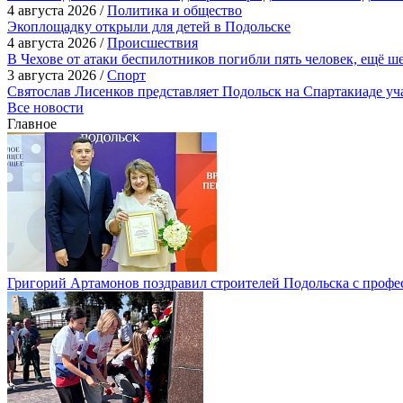
4 августа 2026 /
Политика и общество
Экоплощадку открыли для детей в Подольске
4 августа 2026 /
Происшествия
В Чехове от атаки беспилотников погибли пять человек, ещё ш
3 августа 2026 /
Спорт
Святослав Лисенков представляет Подольск на Спартакиаде у
Все новости
Главное
Григорий Артамонов поздравил строителей Подольска с проф