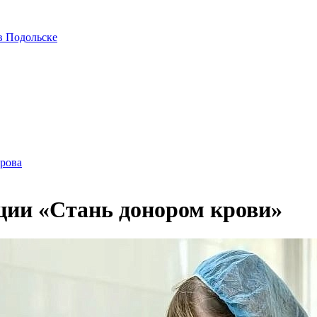
в Подольске
ирова
ции «Стань донором крови»