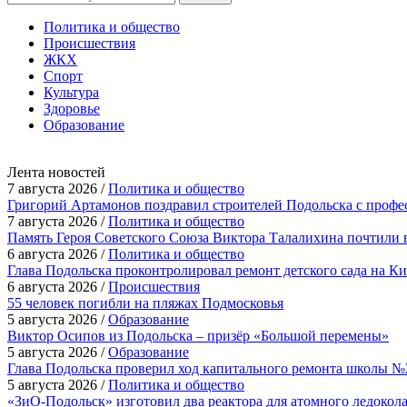
Политика и общество
Происшествия
ЖКХ
Спорт
Культура
Здоровье
Образование
Лента новостей
7 августа 2026 /
Политика и общество
Григорий Артамонов поздравил строителей Подольска с проф
7 августа 2026 /
Политика и общество
Память Героя Советского Союза Виктора Талалихина почтили 
6 августа 2026 /
Политика и общество
Глава Подольска проконтролировал ремонт детского сада на К
6 августа 2026 /
Происшествия
55 человек погибли на пляжах Подмосковья
5 августа 2026 /
Образование
Виктор Осипов из Подольска – призёр «Большой перемены»
5 августа 2026 /
Образование
Глава Подольска проверил ход капитального ремонта школы №
5 августа 2026 /
Политика и общество
«ЗиО-Подольск» изготовил два реактора для атомного ледокол