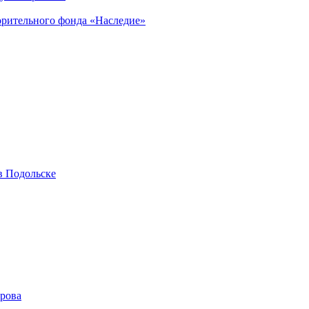
орительного фонда «Наследие»
в Подольске
ирова