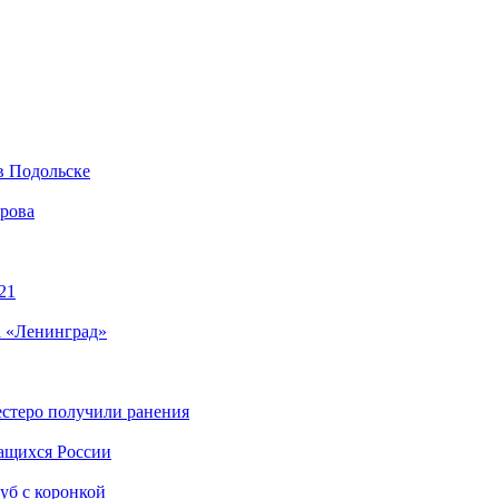
в Подольске
ирова
21
а «Ленинград»
естеро получили ранения
чащихся России
уб с коронкой