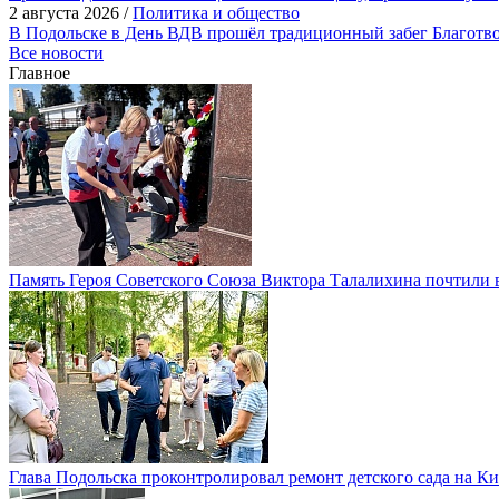
2 августа 2026 /
Политика и общество
В Подольске в День ВДВ прошёл традиционный забег Благотв
Все новости
Главное
Память Героя Советского Союза Виктора Талалихина почтили 
Глава Подольска проконтролировал ремонт детского сада на К