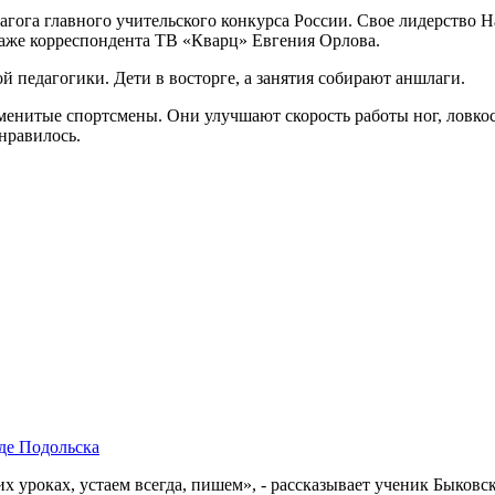
гога главного учительского конкурса России. Свое лидерство На
таже корреспондента ТВ «Кварц» Евгения Орлова.
 педагогики. Дети в восторге, а занятия собирают аншлаги.
менитые спортсмены. Они улучшают скорость работы ног, ловко
нравилось.
де Подольска
их уроках, устаем всегда, пишем», - рассказывает ученик Быко