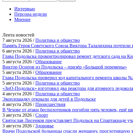
Интервью
Персона недели
Мнение
Лента новостей
7 августа 2026 /
Политика и общество
Память Героя Советского Союза Виктора Талалихина почтили 
6 августа 2026 /
Политика и общество
Глава Подольска проконтролировал ремонт детского сада на К
5 августа 2026 /
Образование
Виктор Осипов из Подольска – призёр «Большой перемены»
5 августа 2026 /
Образование
Глава Подольска проверил ход капитального ремонта школы №
5 августа 2026 /
Политика и общество
«ЗиО-Подольск» изготовил два реактора для атомного ледокол
4 августа 2026 /
Политика и общество
Экоплощадку открыли для детей в Подольске
4 августа 2026 /
Происшествия
В Чехове от атаки беспилотников погибли пять человек, ещё ш
3 августа 2026 /
Спорт
Святослав Лисенков представляет Подольск на Спартакиаде у
3 августа 2026 /
Здоровье
Врачи Подольской больницы спасли женщину, проглотившую з