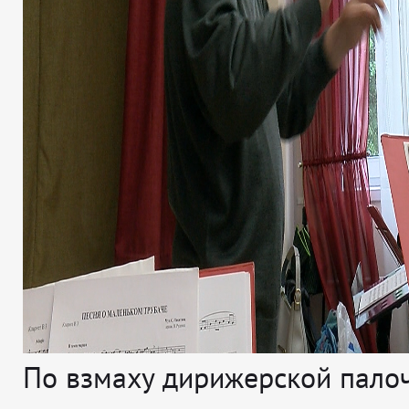
По взмаху дирижерской пало