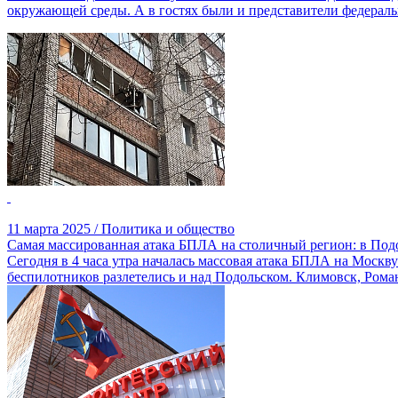
окружающей среды. А в гостях были и представители федераль
11 марта 2025 / Политика и общество
Самая массированная атака БПЛА на столичный регион: в Под
Сегодня в 4 часа утра началась массовая атака БПЛА на Моск
беспилотников разлетелись и над Подольском. Климовск, Рома