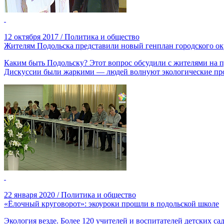
12 октября 2017 / Политика и общество
Жителям Подольска представили новый генплан городского ок
Каким быть Подольску? Этот вопрос обсудили с жителями на п
Дискуссии были жаркими — людей волнуют экологические проб
22 января 2020 / Политика и общество
«Ёлочный круговорот»: экоуроки прошли в подольской школе
Экология везде. Более 120 учителей и воспитателей детских с