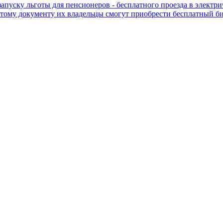
пуску льготы для пенсионеров - бесплатного проезда в электрич
тому документу их владельцы смогут приобрести бесплатный би