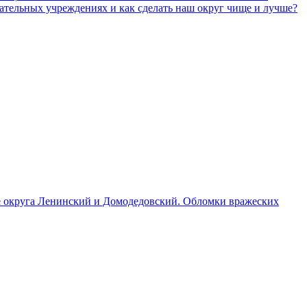
ательных учреждениях и как сделать наш округ чище и лучше?
ние округа Ленинский и Домодедовский. Обломки вражеских