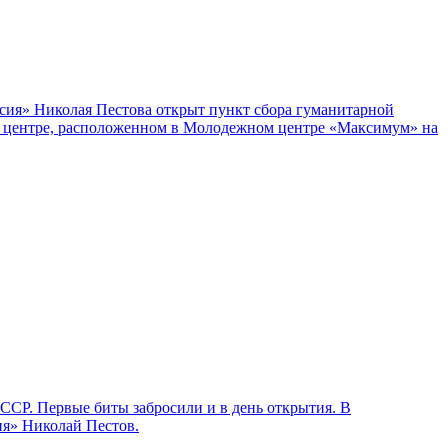
ссия» Николая Пестова открыт пункт сбора гуманитарной
м центре, расположенном в Молодежном центре «Максимум» на
СССР. Первые биты забросили и в день открытия. В
ия» Николай Пестов.