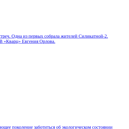
треч. Одна из первых собрала жителей Силикатной-2.
В «Кварц» Евгения Орлова.
тающее поколение заботиться об экологическом состоянии