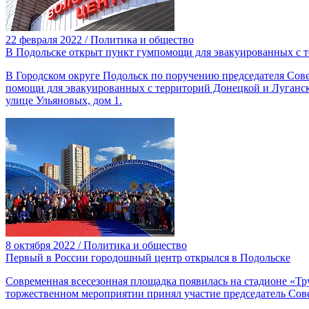
22 февраля 2022 / Политика и общество
В Подольске открыт пункт гумпомощи для эвакуированных с 
В Городском округе Подольск по поручению председателя Сове
помощи для эвакуированных с территорий Донецкой и Луганс
улице Ульяновых, дом 1.
8 октября 2022 / Политика и общество
Первый в России городошный центр открылся в Подольске
Современная всесезонная площадка появилась на стадионе «Тр
торжественном мероприятии принял участие председатель Сове