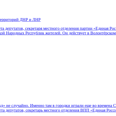
территорий ДНР и ЛНР
та депутатов, секретаря местного отделения партии «Единая Ро
кой Народных Республик жителей. Он действует в Волонтёрско
уд» не случайно. Именно там в городки играли еще во времена 
та депутатов, секретарь местного отделения ВПП «Единая Росс