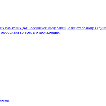
ших памятных дат Российской Федерации, олицетворяющая единс
терроризма во всех его проявлениях.
роезда